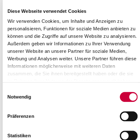
Time:
Diese Webseite verwendet Cookies
10:00 Uhr
Where exactly?
Wir verwenden Cookies, um Inhalte und Anzeigen zu
Thomaskirche, Albert-Schweitzer-Ring 28 ,Itzehoe
personalisieren, Funktionen für soziale Medien anbieten zu
Category:
können und die Zugriffe auf unsere Website zu analysieren.
Gottesdienste
Außerdem geben wir Informationen zu Ihrer Verwendung
unserer Website an unsere Partner für soziale Medien,
Source
Werbung und Analysen weiter. Unsere Partner führen diese
Ev.-Luth. Thomas-Kirchengemeinde Itzehoe
Informationen möglicherweise mit weiteren Daten
Albert-Schweitzer-Ring 28
zusammen, die Sie ihnen bereitgestellt haben oder die sie
25524 Itzehoe
im Rahmen Ihrer Nutzung der Dienste gesammelt haben.
Phone:
+49 4821 4507
E-Mail:
thomas-kirchengemeinde[at]kk-rm.de
Einwilligungsauswahl
Notwendig
Back to selection
Präferenzen
+
-
Statistiken