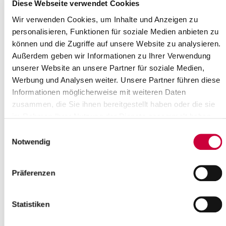
Where exactly?
Diese Webseite verwendet Cookies
Dreifaltigkeitskirche, Finnische Allee 27 ,Hohenlockstedt
Wir verwenden Cookies, um Inhalte und Anzeigen zu
Category:
personalisieren, Funktionen für soziale Medien anbieten zu
Veranstaltung , Gottesdienste
können und die Zugriffe auf unsere Website zu analysieren.
Source
Außerdem geben wir Informationen zu Ihrer Verwendung
unserer Website an unsere Partner für soziale Medien,
Ev.-Luth. Kirchengemeinde Hohenlockstedt
Werbung und Analysen weiter. Unsere Partner führen diese
Finnische Allee 29
Informationen möglicherweise mit weiteren Daten
25551 Hohenlockstedt
zusammen, die Sie ihnen bereitgestellt haben oder die sie
Phone:
+49 4826 3704524
E-Mail:
kirche-hohenlockstedt[at]kk-rm.de
im Rahmen Ihrer Nutzung der Dienste gesammelt haben.
Einwilligungsauswahl
Back to selection
Notwendig
+
Präferenzen
-
Statistiken