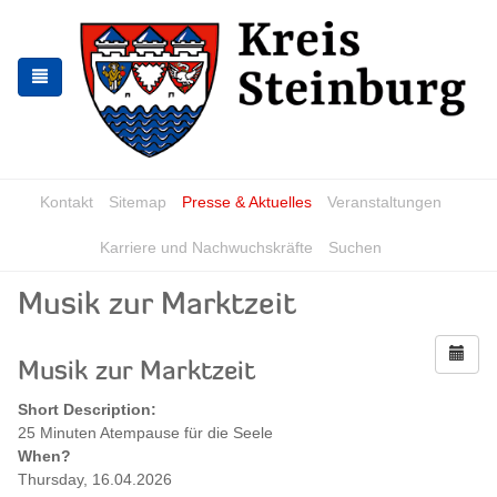
Zur
Zum
Navigation
Inhalt
springen
springen
Kontakt
Sitemap
Presse & Aktuelles
Veranstaltungen
Karriere und Nachwuchskräfte
Suchen
Musik zur Marktzeit
Musik zur Marktzeit
Short Description:
25 Minuten Atempause für die Seele
When?
Thursday, 16.04.2026