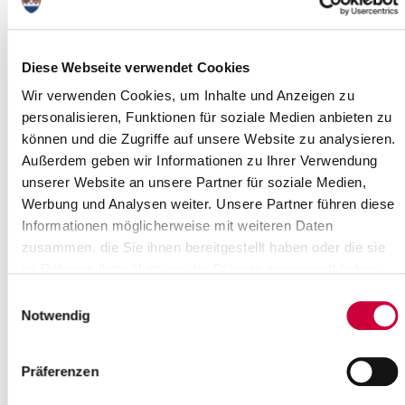
Time:
10:00 Uhr
Where exactly?
Diese Webseite verwendet Cookies
St.-Jakobi-Kirche, Viertkoppel 13 ,Itzehoe
Category:
Wir verwenden Cookies, um Inhalte und Anzeigen zu
Veranstaltung , Kirche , Gottesdienste
personalisieren, Funktionen für soziale Medien anbieten zu
können und die Zugriffe auf unsere Website zu analysieren.
Long description
Außerdem geben wir Informationen zu Ihrer Verwendung
Alle sind herzlich eingeladen, mit uns Gottesdienst zu feiern
unserer Website an unsere Partner für soziale Medien,
Werbung und Analysen weiter. Unsere Partner führen diese
Source
Informationen möglicherweise mit weiteren Daten
zusammen, die Sie ihnen bereitgestellt haben oder die sie
Ev.-Luth. Kirchengemeinde St. Jakobi-Itzehoe
Viertkoppel 13
im Rahmen Ihrer Nutzung der Dienste gesammelt haben.
25524 Itzehoe
Einwilligungsauswahl
Phone:
+49 4821 41099
Notwendig
E-Mail:
st.jakobi[at]kk-rm.de
Back to selection
Präferenzen