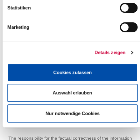
+
Statistiken
-
Marketing
Details zeigen
Cookies zulassen
Auswahl erlauben
Nur notwendige Cookies
Leaflet
| ©
OpenStreetMap
contributors
The responsibility for the factual correctness of the information