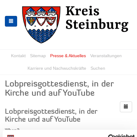
Zur
Zum
Navigation
Inhalt
springen
springen
Kontakt
Sitemap
Presse & Aktuelles
Veranstaltungen
Karriere und Nachwuchskräfte
Suchen
Lobpreisgottesdienst, in der
Kirche und auf YouTube
Lobpreisgottesdienst, in der
Kirche und auf YouTube
When?
Sunday, 26.04.2026