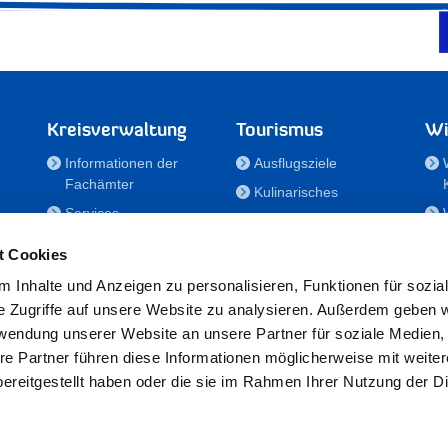
Kreisverwaltung
Tourismus
Wi
Informationen der
Ausflugsziele
Fachämter
Kulinarisches
Services
Aktivitäten in Holstein
e
Karriere und
Unterkünfte
t Cookies
Nachwuchskräfte
Veranstaltungen
 Inhalte und Anzeigen zu personalisieren, Funktionen für sozia
Notdienste
e Zugriffe auf unsere Website zu analysieren. Außerdem geben w
Bekanntmachungen
rwendung unserer Website an unsere Partner für soziale Medien
Formulare/Downloads
re Partner führen diese Informationen möglicherweise mit weite
RSS-Feeds
ereitgestellt haben oder die sie im Rahmen Ihrer Nutzung der D
/Sportförderung