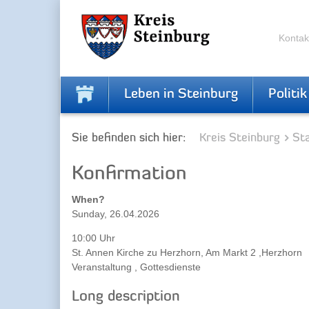
Zur
Zum
Navigation
Inhalt
springen
springen
Kontak
Leben in Steinburg
Politik
Sie befinden sich hier:
Kreis Steinburg
Sta
Konfirmation
When?
Sunday, 26.04.2026
10:00 Uhr
St. Annen Kirche zu Herzhorn, Am Markt 2 ,Herzhorn
Veranstaltung , Gottesdienste
Long description