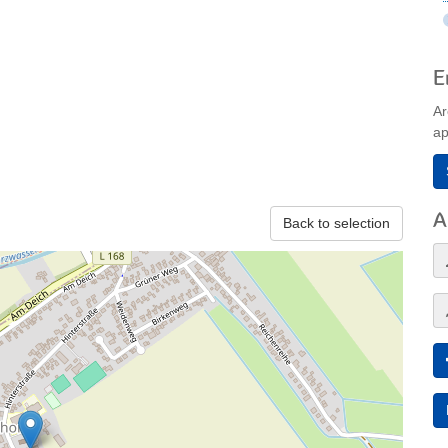
E
Ar
ap
A
Back to selection