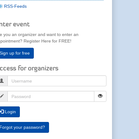
RSS-Feeds
nter event
e you an organizer and want to enter an
pointment? Register Here for FREE!
Sign up for free
ccess for organizers
Login
Forgot your password?