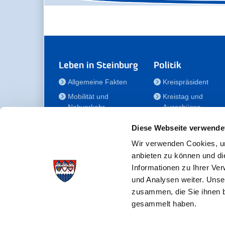
Leben in Steinburg
Politik
Allgemeine Fakten
Kreispräsident
Mobilität und
Kreistag und
Nahverkehr
Ausschüsse
Bauen und Wohnen
Die/Der Beauftragt
Diese Webseite verwende
für Menschen mit
Kultur und Freizeit
Behinderung
Wir verwenden Cookies, um
Familie
anbieten zu können und di
Der
Gesundheit
Informationen zu Ihrer Ve
Kreisseniorenbeirat
und Analysen weiter. Unse
Bildung
Förderstiftung
zusammen, die Sie ihnen b
Fördergesellschaft
gesammelt haben.