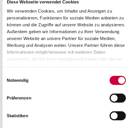
Where exactly?
Diese Webseite verwendet Cookies
St. Cyriacus-Kirche, Bergstraße ,Kellinghusen
Wir verwenden Cookies, um Inhalte und Anzeigen zu
Category:
personalisieren, Funktionen für soziale Medien anbieten zu
Gottesdienste , Veranstaltung , Kirche
können und die Zugriffe auf unsere Website zu analysieren.
Source
Außerdem geben wir Informationen zu Ihrer Verwendung
unserer Website an unsere Partner für soziale Medien,
Ev.-Luth. Kirchengemeinde Kellinghusen
Werbung und Analysen weiter. Unsere Partner führen diese
Lindenstraße 2
Informationen möglicherweise mit weiteren Daten
25548 Kellinghusen
zusammen, die Sie ihnen bereitgestellt haben oder die sie
Phone:
+49 4822 2025
E-Mail:
kirchengemeinde-kellinghusen[at]kk-rm.de
im Rahmen Ihrer Nutzung der Dienste gesammelt haben.
Einwilligungsauswahl
Back to selection
Notwendig
+
Präferenzen
-
Statistiken