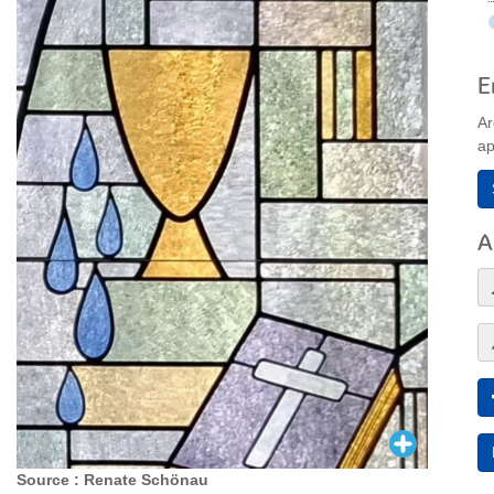
E
Ar
ap
A
Source : Renate Schönau