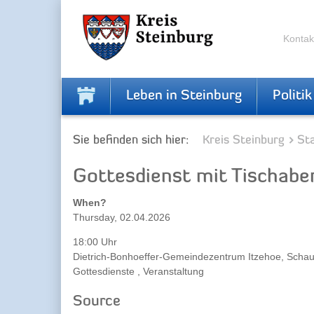
Zur
Zum
Navigation
Inhalt
springen
springen
Kontak
Leben in Steinburg
Politik
Sie befinden sich hier:
Kreis Steinburg
Sta
Gottesdienst mit Tischab
When?
Thursday, 02.04.2026
18:00 Uhr
Dietrich-Bonhoeffer-Gemeindezentrum Itzehoe, Schau
Gottesdienste , Veranstaltung
Source