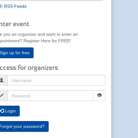
RSS-Feeds
nter event
e you an organizer and want to enter an
pointment? Register Here for FREE!
Sign up for free
ccess for organizers
Login
Forgot your password?