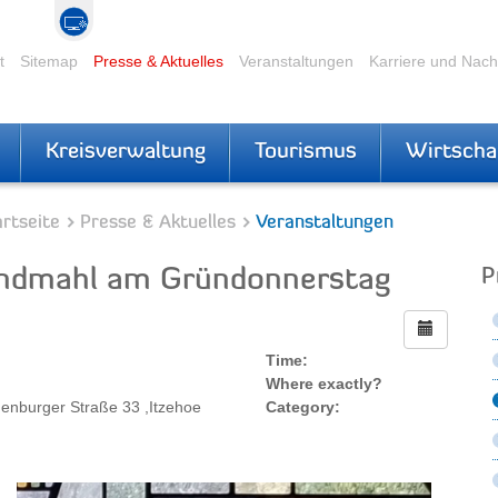
t
Sitemap
Presse & Aktuelles
Veranstaltungen
Karriere und Nac
Kreisverwaltung
Tourismus
Wirtscha
rtseite
Presse & Aktuelles
Veranstaltungen
endmahl am Gründonnerstag
P
Time:
Where exactly?
enburger Straße 33 ,Itzehoe
Category: