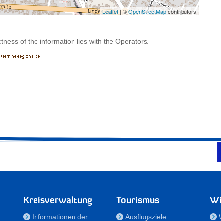
Leaflet
| ©
OpenStreetMap
contributors
ctness of the information lies with the Operators.
Kreisverwaltung
Tourismus
Wi
Informationen der
Ausflugsziele