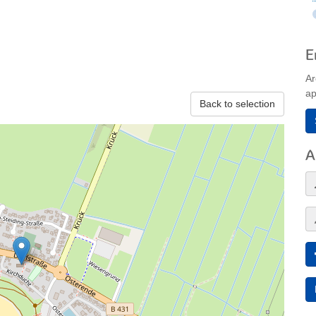
E
Ar
ap
Back to selection
A