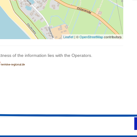
Leaflet
| ©
OpenStreetMap
contributors
ctness of the information lies with the Operators.