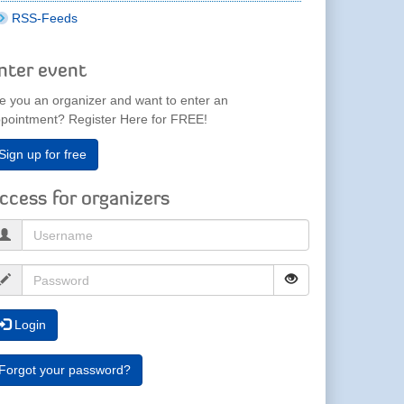
RSS-Feeds
nter event
e you an organizer and want to enter an
pointment? Register Here for FREE!
Sign up for free
ccess for organizers
Login
Forgot your password?