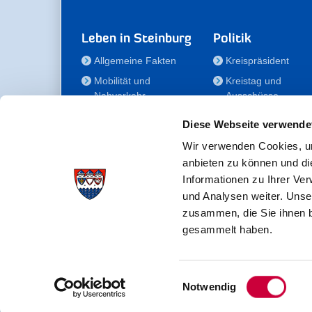
Leben in Steinburg
Politik
Allgemeine Fakten
Kreispräsident
Mobilität und
Kreistag und
Nahverkehr
Ausschüsse
Bauen und Wohnen
Die/Der Beauftragt
Diese Webseite verwende
für Menschen mit
Kultur und Freizeit
Behinderung
Wir verwenden Cookies, um
Familie
anbieten zu können und di
Der
Gesundheit
Informationen zu Ihrer Ve
Kreisseniorenbeirat
und Analysen weiter. Unse
Bildung
Förderstiftung
zusammen, die Sie ihnen b
Fördergesellschaft
gesammelt haben.
Einwilligungsauswahl
Kreisverwaltung Steinburg · Viktoriastraße 16-18 ·
Notwendig