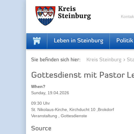
Zur
Zum
Navigation
Inhalt
springen
springen
Kontak
Leben in Steinburg
Politik
Sie befinden sich hier:
Kreis Steinburg
Sta
Gottesdienst mit Pastor L
When?
Sunday, 19.04.2026
09:30 Uhr
St. Nikolaus-Kirche, Kirchducht 10 ,Brokdorf
Veranstaltung , Gottesdienste
Source