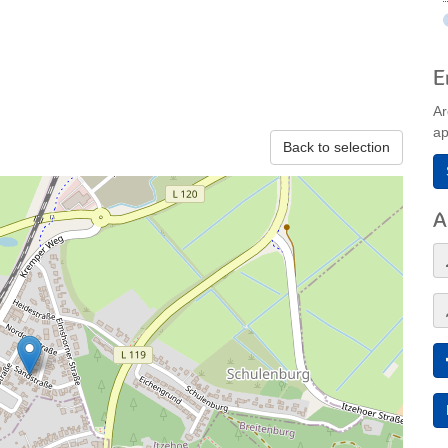
E
Ar
ap
Back to selection
A