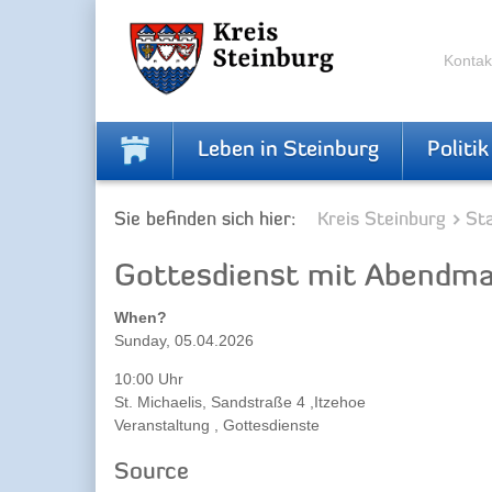
Zur
Zum
Navigation
Inhalt
springen
springen
Kontak
Leben in Steinburg
Politik
Sie befinden sich hier:
Kreis Steinburg
Sta
Gottesdienst mit Abendma
When?
Sunday, 05.04.2026
10:00 Uhr
St. Michaelis, Sandstraße 4 ,Itzehoe
Veranstaltung , Gottesdienste
Source