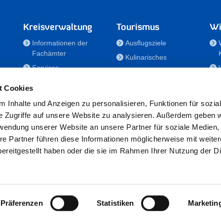
Kreisverwaltung
Tourismus
Wi
Informationen der
Ausflugsziele
Fachämter
Kulinarisches
Services
Aktivitäten in Holstein
e
Karriere und
Unterkünfte
t Cookies
Nachwuchskräfte
Veranstaltungen
 Inhalte und Anzeigen zu personalisieren, Funktionen für sozia
Notdienste
e Zugriffe auf unsere Website zu analysieren. Außerdem geben w
Bekanntmachungen
rwendung unserer Website an unsere Partner für soziale Medien
Formulare/Downloads
re Partner führen diese Informationen möglicherweise mit weite
RSS-Feeds
ereitgestellt haben oder die sie im Rahmen Ihrer Nutzung der D
/Sportförderung
 25524 Itzehoe · Telefon: 04821/69-0 · Fax: 04821/699-356 · E-Mail:
in
Präferenzen
Statistiken
Marketin
Datenschutz
·
Impressum
·
Hinweisgeberschutzgesetz