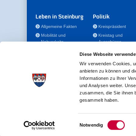
Leben in Steinburg
Politik
Allgemeine Fakten
Kreispräsident
Mobilität und
Kreistag und
Nahverkehr
Ausschüsse
Bauen und Wohnen
Die/Der Beauftragt
Diese Webseite verwende
für Menschen mit
Kultur und Freizeit
Behinderung
Wir verwenden Cookies, um
Familie
anbieten zu können und di
Der
Gesundheit
Informationen zu Ihrer Ve
Kreisseniorenbeirat
und Analysen weiter. Unse
Bildung
Förderstiftung
zusammen, die Sie ihnen b
Fördergesellschaft
gesammelt haben.
Einwilligungsauswahl
Kreisverwaltung Steinburg · Viktoriastraße 16-18 ·
Notwendig