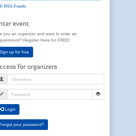
RSS-Feeds
nter event
e you an organizer and want to enter an
pointment? Register Here for FREE!
Sign up for free
ccess for organizers
Login
Forgot your password?