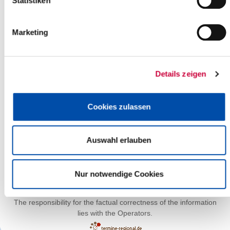
Statistiken
Marketing
Details zeigen
Cookies zulassen
Auswahl erlauben
Leaflet
| ©
OpenStreetMap
contributors
Nur notwendige Cookies
The responsibility for the factual correctness of the information
lies with the Operators.