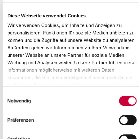
Sunday, 26.04.2026
Time:
10:00 Uhr
Diese Webseite verwendet Cookies
Where exactly?
Wir verwenden Cookies, um Inhalte und Anzeigen zu
St. Johannes-Gemeindezentrum, St. Johannes-Platz 1
personalisieren, Funktionen für soziale Medien anbieten zu
,Kremperheide
können und die Zugriffe auf unsere Website zu analysieren.
Category:
Gottesdienste , Veranstaltung
Außerdem geben wir Informationen zu Ihrer Verwendung
unserer Website an unsere Partner für soziale Medien,
Source
Werbung und Analysen weiter. Unsere Partner führen diese
Informationen möglicherweise mit weiteren Daten
Ev.-Luth. St. Johannes-Kirchengemeinde Kremperheide
Sankt Johannes-Platz 1
zusammen, die Sie ihnen bereitgestellt haben oder die sie
25569 Kremperheide
im Rahmen Ihrer Nutzung der Dienste gesammelt haben.
Phone:
+49 4821 779 73 44
Einwilligungsauswahl
E-Mail:
kirchengemeinde-kremperheide[at]kk-rm.de
Notwendig
Back to selection
Präferenzen
+
-