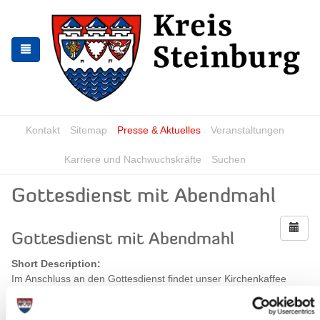
Zur
Zum
Navigation
Inhalt
springen
springen
Kontakt
Sitemap
Presse & Aktuelles
Veranstaltungen
Karriere und Nachwuchskräfte
Suchen
Gottesdienst mit Abendmahl
Gottesdienst mit Abendmahl
Short Description:
Im Anschluss an den Gottesdienst findet unser Kirchenkaffee
statt, wozu wir Sie herzlich einladen.
When?