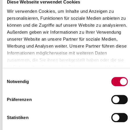
Where exactly?
Diese Webseite verwendet Cookies
St. Bartholomäus-Kirche Wilster, Am Markt 12 a ,Wilster
Wir verwenden Cookies, um Inhalte und Anzeigen zu
Category:
personalisieren, Funktionen für soziale Medien anbieten zu
Gottesdienste
können und die Zugriffe auf unsere Website zu analysieren.
Source
Außerdem geben wir Informationen zu Ihrer Verwendung
unserer Website an unsere Partner für soziale Medien,
Ev.-Luth. Kirchengemeinde Wilster
Werbung und Analysen weiter. Unsere Partner führen diese
Am Markt 12a
Informationen möglicherweise mit weiteren Daten
25554 Wilster
zusammen, die Sie ihnen bereitgestellt haben oder die sie
Phone:
+49 4823 255
E-Mail:
kirche-wilster[at]kk-rm.de
im Rahmen Ihrer Nutzung der Dienste gesammelt haben.
Einwilligungsauswahl
Back to selection
Notwendig
+
Präferenzen
-
Statistiken