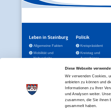
Leben in Steinburg
Politik
Allgemeine Fakten
Kreispräsident
Mobilität und
Kreistag und
Nahverkehr
Ausschüsse
Bauen und Wohnen
Die/Der Beauftragt
Diese Webseite verwende
für Menschen mit
Kultur und Freizeit
Behinderung
Wir verwenden Cookies, um
Familie
anbieten zu können und di
Der
Gesundheit
Informationen zu Ihrer Ve
Kreisseniorenbeirat
und Analysen weiter. Unse
Bildung
Förderstiftung
zusammen, die Sie ihnen b
Fördergesellschaft
gesammelt haben.