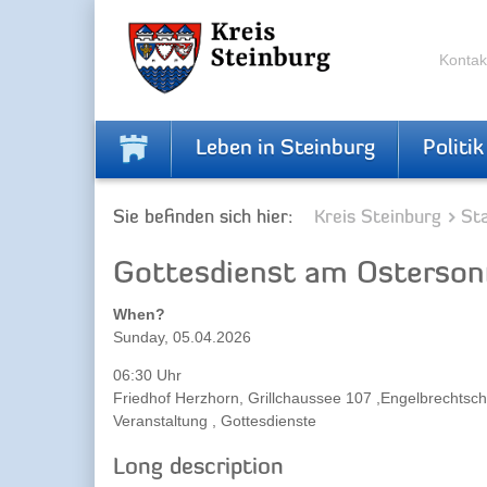
Zur
Zum
Navigation
Inhalt
springen
springen
Kontak
Leben in Steinburg
Politik
Sie befinden sich hier:
Kreis Steinburg
Sta
Gottesdienst am Osterson
When?
Sunday, 05.04.2026
06:30 Uhr
Friedhof Herzhorn, Grillchaussee 107 ,Engelbrechtsch
Veranstaltung , Gottesdienste
Long description