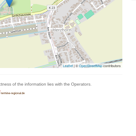
Leaflet
| ©
OpenStreetMap
contributors
ctness of the information lies with the Operators.