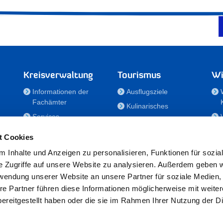
Kreisverwaltung
Tourismus
Wi
Informationen der
Ausflugsziele
Fachämter
Kulinarisches
Services
Aktivitäten in Holstein
e
Karriere und
Unterkünfte
t Cookies
Nachwuchskräfte
Veranstaltungen
 Inhalte und Anzeigen zu personalisieren, Funktionen für sozia
Notdienste
e Zugriffe auf unsere Website zu analysieren. Außerdem geben w
Bekanntmachungen
rwendung unserer Website an unsere Partner für soziale Medien
Formulare/Downloads
re Partner führen diese Informationen möglicherweise mit weite
RSS-Feeds
ereitgestellt haben oder die sie im Rahmen Ihrer Nutzung der D
/Sportförderung