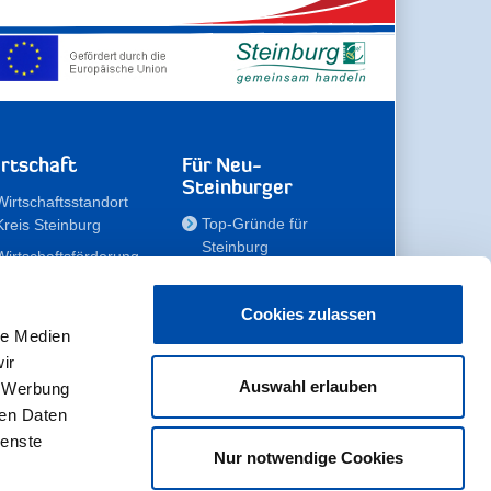
rtschaft
Für Neu-
Steinburger
Wirtschaftsstandort
Top-Gründe für
Kreis Steinburg
Steinburg
Wirtschaftsförderung
Familien
Kompetenzteam
Meine Immobilie
Unternehmen
Cookies zulassen
le Medien
Erholen
Zahlen, Daten,
ir
Fakten
Unsere Rekorde
Auswahl erlauben
, Werbung
Gewerbeflächen
Zukunftskampagne
ren Daten
ienste
Nur notwendige Cookies