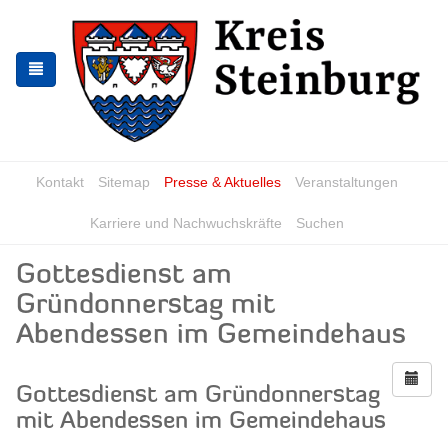
Zur
Zum
Navigation
Inhalt
springen
springen
Kontakt
Sitemap
Presse & Aktuelles
Veranstaltungen
Karriere und Nachwuchskräfte
Suchen
Gottesdienst am
Gründonnerstag mit
Abendessen im Gemeindehaus
Gottesdienst am Gründonnerstag
mit Abendessen im Gemeindehaus