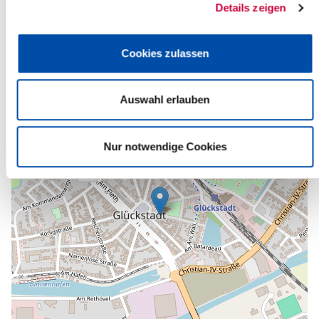
Phone:
+49 4124 2009
Details zeigen
E-Mail:
kirchengemeinde-glueckstadt[at]kk-rm.de
Cookies zulassen
Back to selection
+
Auswahl erlauben
-
Nur notwendige Cookies