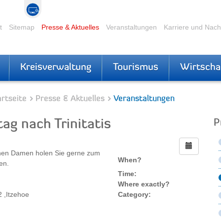
t
Sitemap
Presse & Aktuelles
Veranstaltungen
Karriere und Nac
Kreisverwaltung
Tourismus
Wirtscha
rtseite
Presse & Aktuelles
Veranstaltungen
ag nach Trinitatis
P
ünen Damen holen Sie gerne zum
When?
en.
Time:
Where exactly?
 ,Itzehoe
Category: