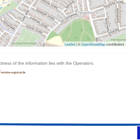
Leaflet
| ©
OpenStreetMap
contributors
ctness of the information lies with the Operators.