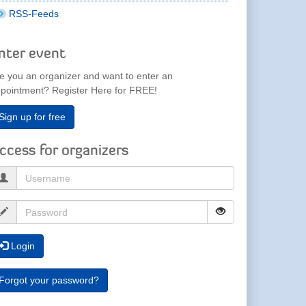
RSS-Feeds
nter event
e you an organizer and want to enter an
pointment? Register Here for FREE!
Sign up for free
ccess for organizers
Login
Forgot your password?