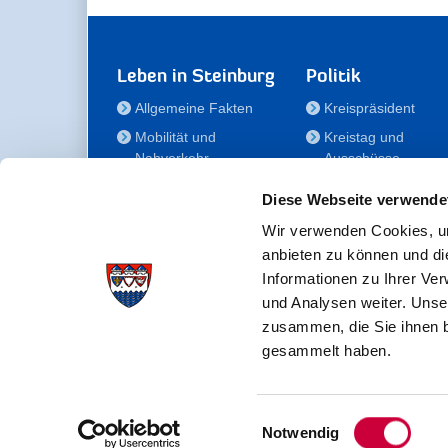
Leben in Steinburg
Politik
Allgemeine Fakten
Kreispräsident
Mobilität und
Kreistag und
Nahverkehr
Ausschüsse
Bauen und Wohnen
Die/Der Beauftragt
Diese Webseite verwende
für Menschen mit
Kultur und Freizeit
Behinderung
Wir verwenden Cookies, um
Familie
anbieten zu können und di
Der
Gesundheit
Informationen zu Ihrer Ve
Kreisseniorenbeirat
und Analysen weiter. Unse
Bildung
Förderstiftung
zusammen, die Sie ihnen b
Fördergesellschaft
gesammelt haben.
Einwilligungsauswahl
Kreisverwaltung Steinburg · Viktoriastraße 16-18 ·
Notwendig