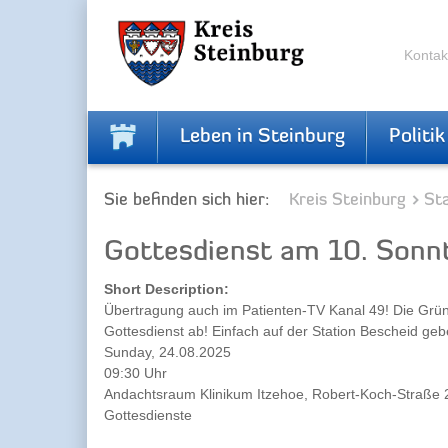
Zur
Zum
Navigation
Inhalt
springen
springen
Kontak
Leben in Steinburg
Politik
Sie befinden sich hier:
Kreis Steinburg
Sta
Gottesdienst am 10. Sonnt
Short Description:
Übertragung auch im Patienten-TV Kanal 49! Die Gr
Gottesdienst ab! Einfach auf der Station Bescheid geb
Sunday, 24.08.2025
09:30 Uhr
Andachtsraum Klinikum Itzehoe, Robert-Koch-Straße 2
Gottesdienste