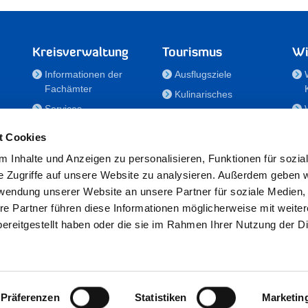
Kreisverwaltung
Tourismus
Wi
Informationen der
Ausflugsziele
Fachämter
Kulinarisches
Services
Aktivitäten in Holstein
e
Karriere und
Unterkünfte
t Cookies
Nachwuchskräfte
Veranstaltungen
 Inhalte und Anzeigen zu personalisieren, Funktionen für sozia
Notdienste
e Zugriffe auf unsere Website zu analysieren. Außerdem geben w
Bekanntmachungen
rwendung unserer Website an unsere Partner für soziale Medien
Formulare/Downloads
re Partner führen diese Informationen möglicherweise mit weite
RSS-Feeds
ereitgestellt haben oder die sie im Rahmen Ihrer Nutzung der D
/Sportförderung
 25524 Itzehoe · Telefon: 04821/69-0 · Fax: 04821/699-356 · E-Mail:
in
Präferenzen
Statistiken
Marketin