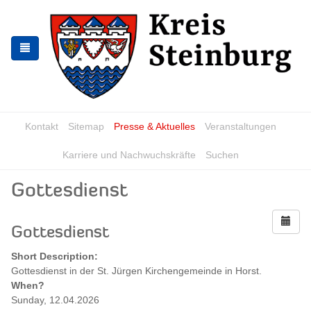
Zur
Zum
Navigation
Inhalt
springen
springen
Kontakt
Sitemap
Presse & Aktuelles
Veranstaltungen
Karriere und Nachwuchskräfte
Suchen
Gottesdienst
Gottesdienst
Short Description:
Gottesdienst in der St. Jürgen Kirchengemeinde in Horst.
When?
Sunday, 12.04.2026