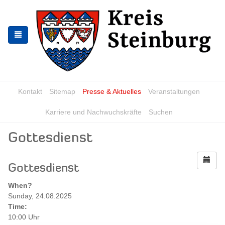
Zur
Zum
Navigation
Inhalt
springen
springen
Kontakt
Sitemap
Presse & Aktuelles
Veranstaltungen
Karriere und Nachwuchskräfte
Suchen
Gottesdienst
Gottesdienst
When?
Sunday, 24.08.2025
Time:
10:00 Uhr