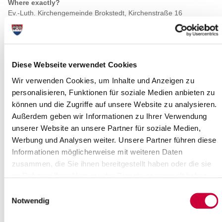
Where exactly?
Ev.-Luth. Kirchengemeinde Brokstedt, Kirchenstraße 16
,Brokstedt
Category:
Veranstaltung , Gottesdienste
Diese Webseite verwendet Cookies
Wir verwenden Cookies, um Inhalte und Anzeigen zu
personalisieren, Funktionen für soziale Medien anbieten zu
können und die Zugriffe auf unsere Website zu analysieren.
Außerdem geben wir Informationen zu Ihrer Verwendung
unserer Website an unsere Partner für soziale Medien,
Werbung und Analysen weiter. Unsere Partner führen diese
Informationen möglicherweise mit weiteren Daten
Source : Ev.-Luth. Kirchengemeinde Brokstedt
zusammen, die Sie ihnen bereitgestellt haben oder die sie
Source
im Rahmen Ihrer Nutzung der Dienste gesammelt haben.
Ev.-Luth. Kirchengemeinde Brokstedt
Einwilligungsauswahl
Notwendig
Kirchenstraße 16
24616 Brokstedt
Phone:
+49 4324 301