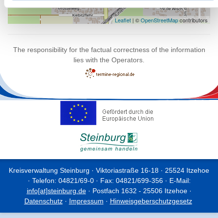
Leaflet
| ©
OpenStreetMap
contributors
The responsibility for the factual correctness of the information
lies with the Operators.
Kreisverwaltung Steinburg · Viktoriastraße 16-18 · 25524 Itzehoe
· Telefon: 04821/69-0 · Fax: 04821/699-356 · E-Mail:
info[at]steinburg.de
· Postfach 1632 - 25506 Itzehoe ·
Datenschutz
·
Impressum
·
Hinweisgeberschutzgesetz