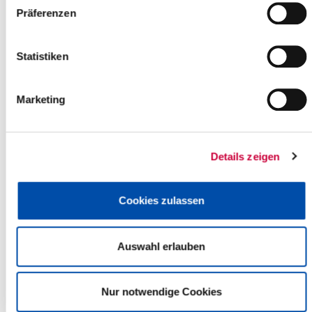
Präferenzen
E-Mail:
kg.brokstedt[at]altholstein.de
Back to selection
Statistiken
+
Marketing
-
Details zeigen
Cookies zulassen
Auswahl erlauben
Nur notwendige Cookies