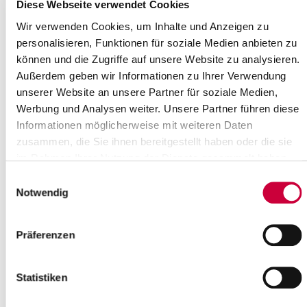
Where exactly?
Diese Webseite verwendet Cookies
St. Anschar, Kirchenstraße 1 ,Münsterdorf
Wir verwenden Cookies, um Inhalte und Anzeigen zu
Category:
personalisieren, Funktionen für soziale Medien anbieten zu
Gottesdienste
können und die Zugriffe auf unsere Website zu analysieren.
Source
Außerdem geben wir Informationen zu Ihrer Verwendung
unserer Website an unsere Partner für soziale Medien,
Ev.-Luth. Kirchengemeinde St. Anschar Münsterdorf
Werbung und Analysen weiter. Unsere Partner führen diese
Kalandstraße 1
Informationen möglicherweise mit weiteren Daten
25587 Münsterdorf
zusammen, die Sie ihnen bereitgestellt haben oder die sie
Phone:
+49 4821 82302
E-Mail:
kirchengemeinde-muensterdorf[at]kk-rm.de
im Rahmen Ihrer Nutzung der Dienste gesammelt haben.
Einwilligungsauswahl
Back to selection
Notwendig
+
Präferenzen
-
Statistiken