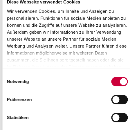
Where exactly?
Diese Webseite verwendet Cookies
St. Nikolai Kirche Beidenfleth, Oberes Dorf 4 ,Beidenfleth
Wir verwenden Cookies, um Inhalte und Anzeigen zu
Category:
personalisieren, Funktionen für soziale Medien anbieten zu
Gottesdienste
können und die Zugriffe auf unsere Website zu analysieren.
Source
Außerdem geben wir Informationen zu Ihrer Verwendung
unserer Website an unsere Partner für soziale Medien,
Ev.-Luth. Kirchengemeinde Beidenfleth
Werbung und Analysen weiter. Unsere Partner führen diese
Oberes Dorf 4
Informationen möglicherweise mit weiteren Daten
25573 Beidenfleth
zusammen, die Sie ihnen bereitgestellt haben oder die sie
Phone:
+49 4829 380
E-Mail:
kirchengemeinde-beidenfleth[at]kk-rm.de
im Rahmen Ihrer Nutzung der Dienste gesammelt haben.
Einwilligungsauswahl
Back to selection
Notwendig
+
Präferenzen
-
Statistiken