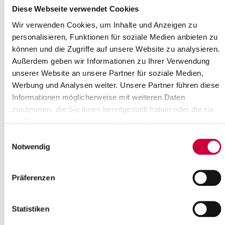
Where exactly?
Diese Webseite verwendet Cookies
Dietrich-Bonhoeffer-Gemeindezentrum Itzehoe, Schauenburger
Straße 33 ,Itzehoe
Wir verwenden Cookies, um Inhalte und Anzeigen zu
Category:
personalisieren, Funktionen für soziale Medien anbieten zu
Gottesdienste , Veranstaltung
können und die Zugriffe auf unsere Website zu analysieren.
Außerdem geben wir Informationen zu Ihrer Verwendung
Source
unserer Website an unsere Partner für soziale Medien,
Ev.-Luth. Dietrich-Bonhoeffer-Kirchengemeinde Itzehoe
Werbung und Analysen weiter. Unsere Partner führen diese
Schauenburgerstraße 33
Informationen möglicherweise mit weiteren Daten
25524 Itzehoe
zusammen, die Sie ihnen bereitgestellt haben oder die sie
Phone:
+49 4821 76644
im Rahmen Ihrer Nutzung der Dienste gesammelt haben.
E-Mail:
kg-dietrich-bonhoeffer[at]kk-rm.de
Einwilligungsauswahl
Notwendig
Back to selection
+
Präferenzen
-
Statistiken