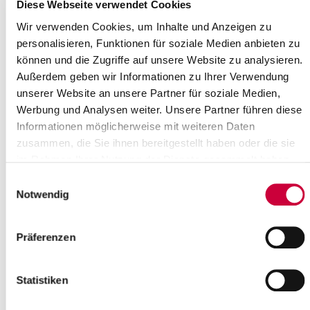
Where exactly?
Diese Webseite verwendet Cookies
Christuskirche, Schulstraße 12 ,Hennstedt
Wir verwenden Cookies, um Inhalte und Anzeigen zu
Category:
personalisieren, Funktionen für soziale Medien anbieten zu
Gottesdienste
können und die Zugriffe auf unsere Website zu analysieren.
Source
Außerdem geben wir Informationen zu Ihrer Verwendung
unserer Website an unsere Partner für soziale Medien,
Ev.-Luth. Kirchengemeinde Kellinghusen
Werbung und Analysen weiter. Unsere Partner führen diese
Lindenstraße 2
Informationen möglicherweise mit weiteren Daten
25548 Kellinghusen
zusammen, die Sie ihnen bereitgestellt haben oder die sie
Phone:
+49 4822 2025
E-Mail:
kirchengemeinde-kellinghusen[at]kk-rm.de
im Rahmen Ihrer Nutzung der Dienste gesammelt haben.
Einwilligungsauswahl
Back to selection
Notwendig
+
Präferenzen
-
Statistiken