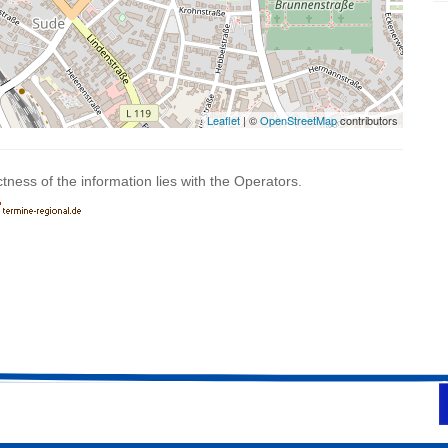
Leaflet
| ©
OpenStreetMap
contributors
ctness of the information lies with the Operators.