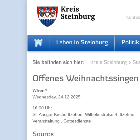
Zur
Zum
Navigation
Inhalt
springen
springen
Kontak
Leben in Steinburg
Politik
Sie befinden sich hier:
Kreis Steinburg
Sta
Offenes Weihnachtssingen
When?
Wednesday, 24.12.2025
16:00 Uhr
St. Ansgar Kirche Itzehoe, Wilhelmstraße 4 ,Itzehoe
Veranstaltung , Gottesdienste
Source