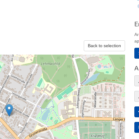
E
Ar
ap
Back to selection
A