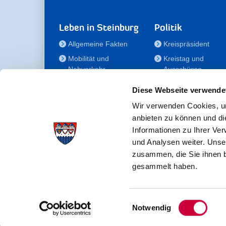
Leben in Steinburg
Politik
Allgemeine Fakten
Kreispräsident
Mobilität und
Kreistag und
Nahverkehr
Ausschüsse
Bauen und Wohnen
Die/Der Beauftragt
Diese Webseite verwende
für Menschen mit
Kultur und Freizeit
Behinderung
Wir verwenden Cookies, um
Familie
anbieten zu können und di
Der
Gesundheit
Informationen zu Ihrer Ve
Kreisseniorenbeirat
und Analysen weiter. Unse
Bildung
Förderstiftung
zusammen, die Sie ihnen b
Fördergesellschaft
gesammelt haben.
Einwilligungsauswahl
Kreisverwaltung Steinburg · Viktoriastraße 16-18 ·
Notwendig