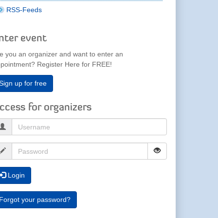
RSS-Feeds
nter event
e you an organizer and want to enter an
pointment? Register Here for FREE!
Sign up for free
ccess for organizers
Login
Forgot your password?