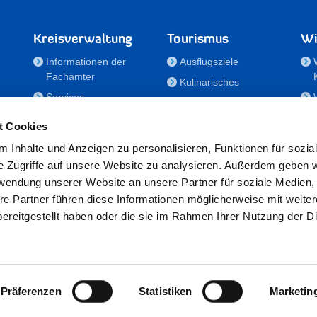
Kreisverwaltung
Tourismus
Wi
Informationen der
Ausflugsziele
Fachämter
Kulinarisches
Services
Aktivitäten in Holstein
e
Karriere und
Unterkünfte
t Cookies
Nachwuchskräfte
Veranstaltungen
 Inhalte und Anzeigen zu personalisieren, Funktionen für sozia
Notdienste
e Zugriffe auf unsere Website zu analysieren. Außerdem geben w
Bekanntmachungen
rwendung unserer Website an unsere Partner für soziale Medien
Formulare/Downloads
re Partner führen diese Informationen möglicherweise mit weite
RSS-Feeds
ereitgestellt haben oder die sie im Rahmen Ihrer Nutzung der D
/Sportförderung
 25524 Itzehoe · Telefon: 04821/69-0 · Fax: 04821/699-356 · E-Mail:
in
Präferenzen
Statistiken
Marketin
Datenschutz
·
Impressum
·
Hinweisgeberschutzgesetz