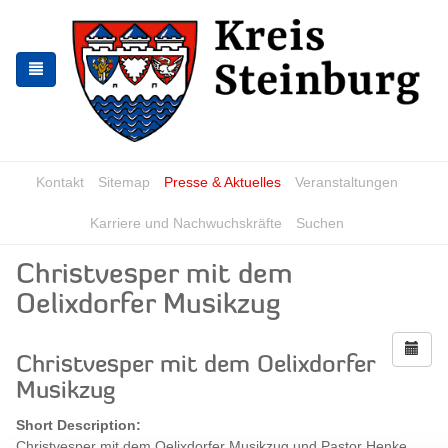
Zur
Zum
Navigation
Inhalt
springen
springen
Kontakt
Sitemap
Presse & Aktuelles
Veranstaltungen
Karriere und Nachwuchskräfte
Suchen
Christvesper mit dem
Oelixdorfer Musikzug
Christvesper mit dem Oelixdorfer
Musikzug
Short Description:
Christvesper mit dem Oelixdorfer Musikzug und Pastor Henke