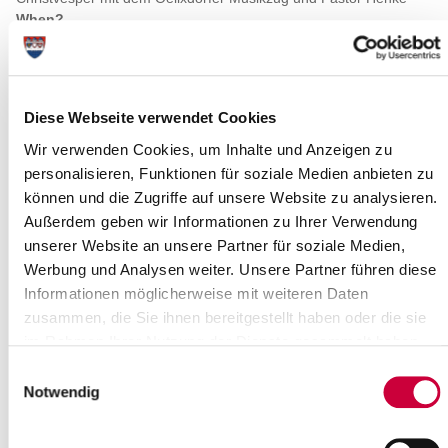
When?
Wednesday, 24.12.2025
Time:
16:30 Uhr
Where exactly?
Diese Webseite verwendet Cookies
Ev.-Luth. Kirchengemeinde St. Martin Oelixdorf-Itzehoe,
Bornstücken 6 ,Oelixdorf
Wir verwenden Cookies, um Inhalte und Anzeigen zu
Category:
personalisieren, Funktionen für soziale Medien anbieten zu
Veranstaltung , Gottesdienste
können und die Zugriffe auf unsere Website zu analysieren.
Außerdem geben wir Informationen zu Ihrer Verwendung
Long description
unserer Website an unsere Partner für soziale Medien,
Gottesdienst zum 3.Advent mit Kirchencafé, Pastor Henke, Orgel:
Werbung und Analysen weiter. Unsere Partner führen diese
Kirsten Ocker
Informationen möglicherweise mit weiteren Daten
zusammen, die Sie ihnen bereitgestellt haben oder die sie
Source
im Rahmen Ihrer Nutzung der Dienste gesammelt haben.
Ev.-Luth. Kirchengemeinde St. Martin Oelixdorf-Itzehoe
Einwilligungsauswahl
Bornstücken 6
Notwendig
25524 Oelixdorf
Phone:
+49 4821 92037
E-Mail:
kirche-oelixdorf[at]kk-rm.de