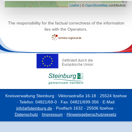
Leaflet
| ©
OpenStreetMap
contributors
The responsibility for the factual correctness of the information
lies with the Operators.
Kreisverwaltung Steinburg · Viktoriastraße 16-18 · 25524 Itzehoe
· Telefon: 04821/69-0 · Fax: 04821/699-356 · E-Mail:
info[at]steinburg.de
· Postfach 1632 - 25506 Itzehoe ·
Datenschutz
·
Impressum
·
Hinweisgeberschutzgesetz