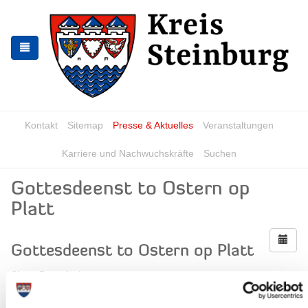
Zur
Zum
Navigation
Inhalt
springen
springen
Kontakt
Sitemap
Presse & Aktuelles
Veranstaltungen
Karriere und Nachwuchskräfte
Suchen
Gottesdeenst to Ostern op
Platt
Gottesdeenst to Ostern op Platt
Short Description:
Der Gottesdienst wird ausschließlich auf Platt gehalten.
When?