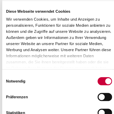
Monday, 06.04.2026
Time:
Diese Webseite verwendet Cookies
10:30 Uhr
Wir verwenden Cookies, um Inhalte und Anzeigen zu
Where exactly?
Dörphuus in Wulfsmoor, Knöller Damm 1 ,Wulfsmoor
personalisieren, Funktionen für soziale Medien anbieten zu
Category:
können und die Zugriffe auf unsere Website zu analysieren.
Veranstaltung , Gottesdienste , Sonstige
Außerdem geben wir Informationen zu Ihrer Verwendung
unserer Website an unsere Partner für soziale Medien,
Source
Werbung und Analysen weiter. Unsere Partner führen diese
Ev.-Luth. Kirchengemeinde Stellau
Informationen möglicherweise mit weiteren Daten
Steenkamp 8
zusammen, die Sie ihnen bereitgestellt haben oder die sie
25563 Wrist
im Rahmen Ihrer Nutzung der Dienste gesammelt haben.
Phone:
+49 4822 6562
Einwilligungsauswahl
E-Mail:
kirchengemeinde-stellau[at]kk-rm.de
Notwendig
Back to selection
Präferenzen
Statistiken