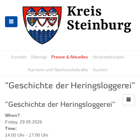
Zur
Zum
Navigation
Inhalt
springen
springen
Kontakt
Sitemap
Presse & Aktuelles
Veranstaltungen
Karriere und Nachwuchskräfte
Suchen
"Geschichte der Heringsloggerei"
"Geschichte der Heringsloggerei"
When?
Friday, 29.05.2026
Time:
14:00 Uhr - 17:00 Uhr