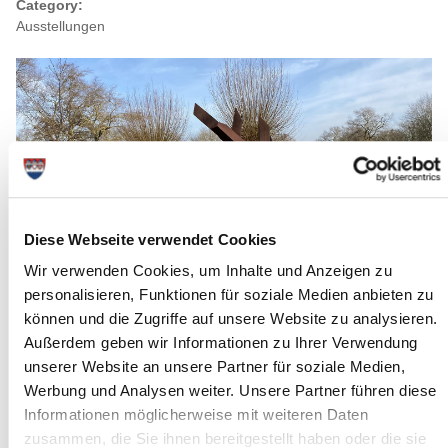
Category:
Ausstellungen
Diese Webseite verwendet Cookies
Wir verwenden Cookies, um Inhalte und Anzeigen zu
personalisieren, Funktionen für soziale Medien anbieten zu
können und die Zugriffe auf unsere Website zu analysieren.
Außerdem geben wir Informationen zu Ihrer Verwendung
Source : GDM
unserer Website an unsere Partner für soziale Medien,
Long description
Werbung und Analysen weiter. Unsere Partner führen diese
Informationen möglicherweise mit weiteren Daten
Von Herbst 2024 bis Herbst 2026 gibt es ein besonderes
zusammen, die Sie ihnen bereitgestellt haben oder die sie
Ausstellungsprojekt fur den Norden Deutschlands. Die