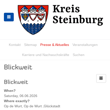
Zur
Zum
Navigation
Inhalt
springen
springen
Kontakt
Sitemap
Presse & Aktuelles
Veranstaltungen
Karriere und Nachwuchskräfte
Suchen
Blickweit
Blickweit
When?
Saturday, 06.06.2026
Where exactly?
Op de Wurt, Op de Wurt ,Glückstadt