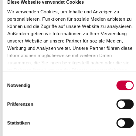
Where exactly?
Diese Webseite verwendet Cookies
Thomaskirche, Albert-Schweitzer-Ring 28 ,Itzehoe
Wir verwenden Cookies, um Inhalte und Anzeigen zu
Category:
personalisieren, Funktionen für soziale Medien anbieten zu
Veranstaltung , Gottesdienste
können und die Zugriffe auf unsere Website zu analysieren.
Source
Außerdem geben wir Informationen zu Ihrer Verwendung
unserer Website an unsere Partner für soziale Medien,
Ev.-Luth. Thomas-Kirchengemeinde Itzehoe
Werbung und Analysen weiter. Unsere Partner führen diese
Albert-Schweitzer-Ring 28
Informationen möglicherweise mit weiteren Daten
25524 Itzehoe
zusammen, die Sie ihnen bereitgestellt haben oder die sie
Phone:
+49 4821 4507
E-Mail:
thomas-kirchengemeinde[at]kk-rm.de
im Rahmen Ihrer Nutzung der Dienste gesammelt haben.
Einwilligungsauswahl
Back to selection
Notwendig
+
Präferenzen
-
Statistiken