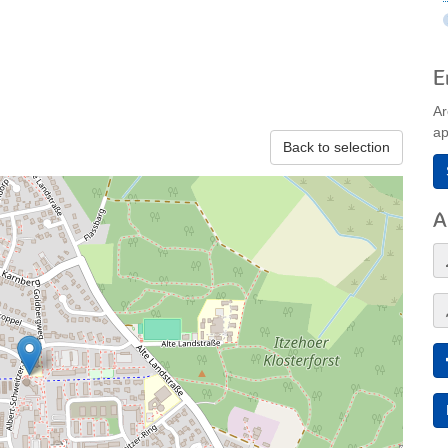
E
Ar
ap
Back to selection
A