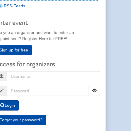
RSS-Feeds
nter event
e you an organizer and want to enter an
pointment? Register Here for FREE!
Sign up for free
ccess for organizers
Login
Forgot your password?