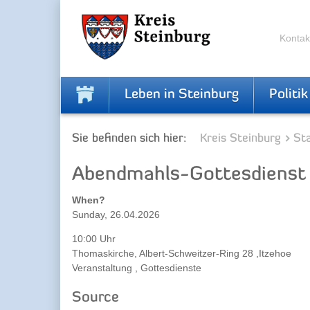
Zur
Zum
Navigation
Inhalt
springen
springen
Kontak
Leben in Steinburg
Politik
Sie befinden sich hier:
Kreis Steinburg
Sta
Abendmahls-Gottesdienst
When?
Sunday, 26.04.2026
10:00 Uhr
Thomaskirche, Albert-Schweitzer-Ring 28 ,Itzehoe
Veranstaltung , Gottesdienste
Source