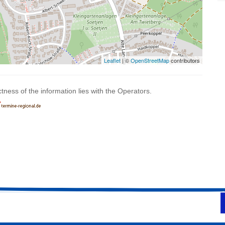
Leaflet
| ©
OpenStreetMap
contributors
ctness of the information lies with the Operators.