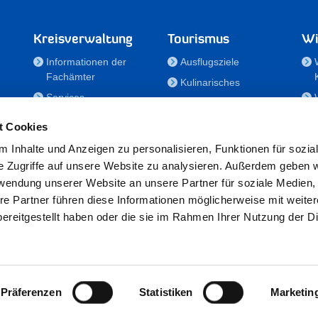
Kreisverwaltung
Tourismus
Wi
Informationen der
Ausflugsziele
Fachämter
Kulinarisches
Services
Aktivitäten in Holstein
e
Karriere und
Unterkünfte
t Cookies
Nachwuchskräfte
Veranstaltungen
 Inhalte und Anzeigen zu personalisieren, Funktionen für sozia
Notdienste
e Zugriffe auf unsere Website zu analysieren. Außerdem geben w
Bekanntmachungen
rwendung unserer Website an unsere Partner für soziale Medien
Formulare/Downloads
re Partner führen diese Informationen möglicherweise mit weite
RSS-Feeds
ereitgestellt haben oder die sie im Rahmen Ihrer Nutzung der D
/Sportförderung
 25524 Itzehoe · Telefon: 04821/69-0 · Fax: 04821/699-356 · E-Mail:
in
Präferenzen
Statistiken
Marketin
Datenschutz
·
Impressum
·
Hinweisgeberschutzgesetz