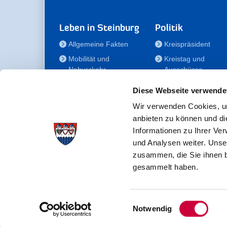
Leben in Steinburg
Politik
Allgemeine Fakten
Kreispräsident
Mobilität und
Kreistag und
Nahverkehr
Ausschüsse
Bauen und Wohnen
Die/Der Beauftragt
Diese Webseite verwende
für Menschen mit
Kultur und Freizeit
Behinderung
Wir verwenden Cookies, um
Familie
anbieten zu können und di
Der
Gesundheit
Informationen zu Ihrer Ve
Kreisseniorenbeirat
und Analysen weiter. Unse
Bildung
Förderstiftung
zusammen, die Sie ihnen b
Fördergesellschaft
gesammelt haben.
Einwilligungsauswahl
Kreisverwaltung Steinburg · Viktoriastraße 16-18 ·
Notwendig