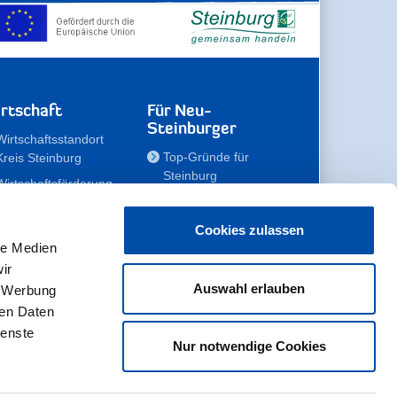
rtschaft
Für Neu-
Steinburger
Wirtschaftsstandort
Top-Gründe für
Kreis Steinburg
Steinburg
Wirtschaftsförderung
Familien
Kompetenzteam
Meine Immobilie
Unternehmen
Cookies zulassen
le Medien
Erholen
Zahlen, Daten,
ir
Fakten
Unsere Rekorde
Auswahl erlauben
, Werbung
Gewerbeflächen
Zukunftskampagne
ren Daten
ienste
Nur notwendige Cookies