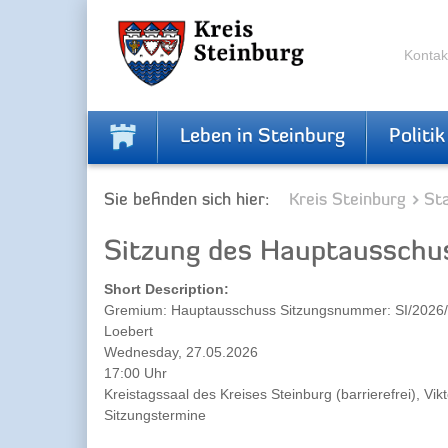
Zur
Zum
Navigation
Inhalt
springen
springen
Kontak
Leben in Steinburg
Politik
Sie befinden sich hier:
Kreis Steinburg
Sta
Sitzung des Hauptausschu
Short Description:
Gremium: Hauptausschuss Sitzungsnummer: SI/2026/5
Loebert
Wednesday, 27.05.2026
17:00 Uhr
Kreistagssaal des Kreises Steinburg (barrierefrei), Vik
Sitzungstermine