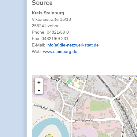
Source
Kreis Steinburg
Viktoriastraße 16/18
25524 Itzehoe
Phone:
04821/69 0
Fax:
04821/69 231
E-Mail:
info[at]die-netzwerkstatt.de
Web:
www.steinburg.de
+
-