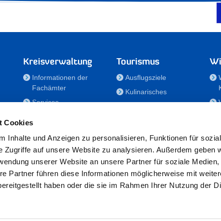
Kreisverwaltung
Tourismus
Wi
Informationen der
Ausflugsziele
Fachämter
Kulinarisches
Services
Aktivitäten in Holstein
e
Karriere und
Unterkünfte
t Cookies
Nachwuchskräfte
Veranstaltungen
 Inhalte und Anzeigen zu personalisieren, Funktionen für sozia
Notdienste
e Zugriffe auf unsere Website zu analysieren. Außerdem geben w
Bekanntmachungen
rwendung unserer Website an unsere Partner für soziale Medien
Formulare/Downloads
re Partner führen diese Informationen möglicherweise mit weite
RSS-Feeds
ereitgestellt haben oder die sie im Rahmen Ihrer Nutzung der D
/Sportförderung