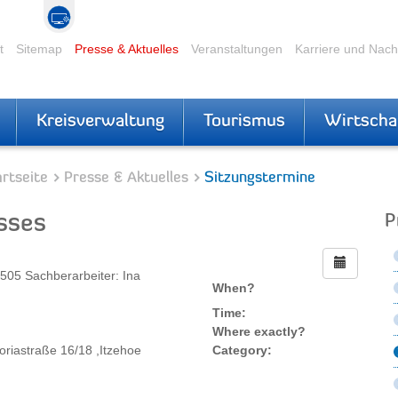
t
Sitemap
Presse & Aktuelles
Veranstaltungen
Karriere und Nac
Kreisverwaltung
Tourismus
Wirtscha
rtseite
Presse & Aktuelles
Sitzungstermine
sses
P
05 Sachberarbeiter: Ina
When?
Time:
Where exactly?
toriastraße 16/18 ,Itzehoe
Category: