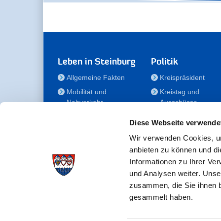
Leben in Steinburg
Politik
Allgemeine Fakten
Kreispräsident
Mobilität und
Kreistag und
Nahverkehr
Ausschüsse
Bauen und Wohnen
Die/Der Beauftragt
Diese Webseite verwende
für Menschen mit
Kultur und Freizeit
Behinderung
Wir verwenden Cookies, um
Familie
anbieten zu können und di
Der
Gesundheit
Informationen zu Ihrer Ve
Kreisseniorenbeirat
und Analysen weiter. Unse
Bildung
Förderstiftung
zusammen, die Sie ihnen b
Fördergesellschaft
gesammelt haben.