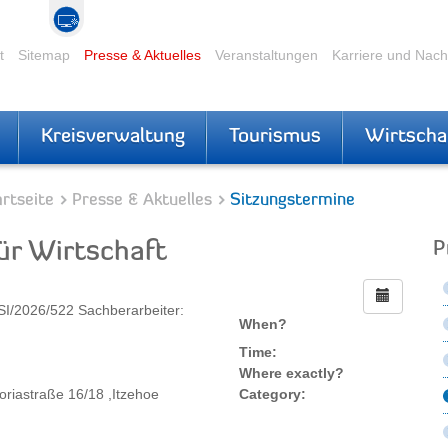
t
Sitemap
Presse & Aktuelles
Veranstaltungen
Karriere und Nac
Kreisverwaltung
Tourismus
Wirtscha
rtseite
Presse & Aktuelles
Sitzungstermine
ür Wirtschaft
P
SI/2026/522 Sachberarbeiter:
When?
Time:
Where exactly?
toriastraße 16/18 ,Itzehoe
Category: