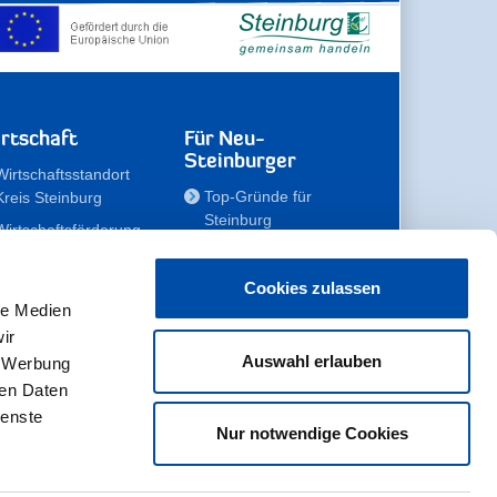
rtschaft
Für Neu-
Steinburger
Wirtschaftsstandort
Top-Gründe für
Kreis Steinburg
Steinburg
Wirtschaftsförderung
Familien
Kompetenzteam
Meine Immobilie
Unternehmen
Cookies zulassen
le Medien
Erholen
Zahlen, Daten,
ir
Fakten
Unsere Rekorde
Auswahl erlauben
, Werbung
Gewerbeflächen
Zukunftskampagne
ren Daten
ienste
Nur notwendige Cookies