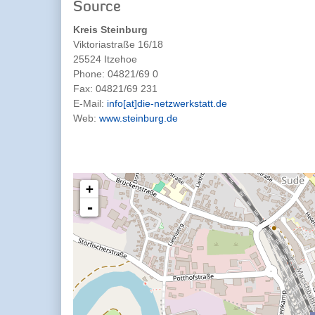
Source
Kreis Steinburg
Viktoriastraße 16/18
25524 Itzehoe
Phone:
04821/69 0
Fax:
04821/69 231
E-Mail:
info[at]die-netzwerkstatt.de
Web:
www.steinburg.de
+
-