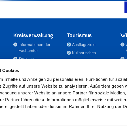
Kreisverwaltung
Tourismus
Wi
Informationen der
Ausflugsziele
Fachämter
Kulinarisches
Services
Aktivitäten in Holstein
e
Karriere und
Unterkünfte
t Cookies
Nachwuchskräfte
Veranstaltungen
 Inhalte und Anzeigen zu personalisieren, Funktionen für sozia
Notdienste
e Zugriffe auf unsere Website zu analysieren. Außerdem geben w
Bekanntmachungen
rwendung unserer Website an unsere Partner für soziale Medien
Formulare/Downloads
re Partner führen diese Informationen möglicherweise mit weite
RSS-Feeds
ereitgestellt haben oder die sie im Rahmen Ihrer Nutzung der D
/Sportförderung