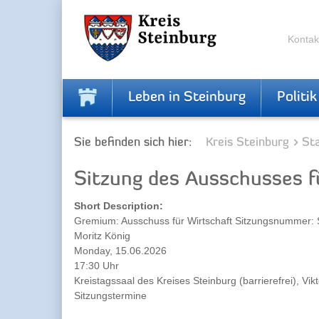
Zur
Zum
Navigation
Inhalt
springen
springen
Kontak
Leben in Steinburg
Politik
Sie befinden sich hier:
Kreis Steinburg
Sta
Sitzung des Ausschusses f
Short Description:
Gremium: Ausschuss für Wirtschaft Sitzungsnummer: 
Moritz König
Monday, 15.06.2026
17:30 Uhr
Kreistagssaal des Kreises Steinburg (barrierefrei), Vik
Sitzungstermine