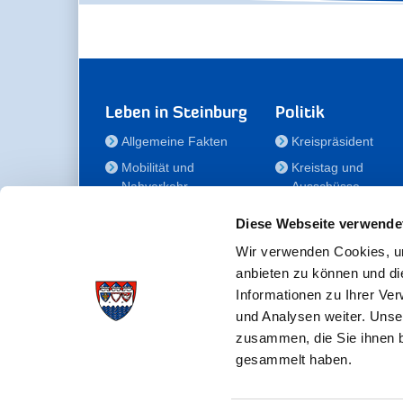
Leben in Steinburg
Politik
Allgemeine Fakten
Kreispräsident
Mobilität und
Kreistag und
Nahverkehr
Ausschüsse
Bauen und Wohnen
Die/Der Beauftragt
Diese Webseite verwende
für Menschen mit
Kultur und Freizeit
Behinderung
Wir verwenden Cookies, um
Familie
anbieten zu können und di
Der
Gesundheit
Informationen zu Ihrer Ve
Kreisseniorenbeirat
und Analysen weiter. Unse
Bildung
Förderstiftung
zusammen, die Sie ihnen b
Fördergesellschaft
gesammelt haben.