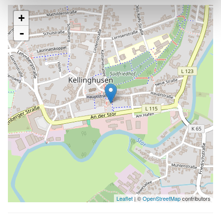
+
-
Leaflet
| ©
OpenStreetMap
contributors