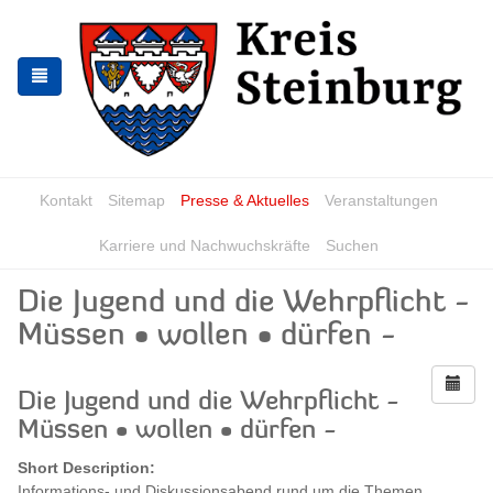
Zur
Zum
Navigation
Inhalt
springen
springen
Kontakt
Sitemap
Presse & Aktuelles
Veranstaltungen
Karriere und Nachwuchskräfte
Suchen
Die Jugend und die Wehrpflicht -
Müssen • wollen • dürfen -
Die Jugend und die Wehrpflicht -
Müssen • wollen • dürfen -
Short Description:
Informations- und Diskussionsabend rund um die Themen