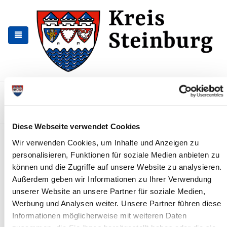
Zur
Zum
Navigation
Inhalt
springen
springen
Kontakt
Sitemap
Presse & Aktuelles
Veranstaltungen
Karriere und Nachwuchskräfte
Suchen
Diese Webseite verwendet Cookies
Pressemitteilungen
Wir verwenden Cookies, um Inhalte und Anzeigen zu
personalisieren, Funktionen für soziale Medien anbieten zu
Betriebsausflug: Kreisverwaltung
können und die Zugriffe auf unsere Website zu analysieren.
geschlossen
Außerdem geben wir Informationen zu Ihrer Verwendung
unserer Website an unsere Partner für soziale Medien,
12.09.2023 - Der diesjährige Betriebsausflug der Kreisverwaltung
Werbung und Analysen weiter. Unsere Partner führen diese
Steinburg findet am Freitag, dem 15. September 2023, statt. An
diesem Tag bleiben...
Informationen möglicherweise mit weiteren Daten