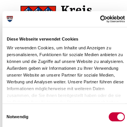
Zur
Zum
Navigation
Inhalt
springen
springen
Diese Webseite verwendet Cookies
Wir verwenden Cookies, um Inhalte und Anzeigen zu
Kontakt
Sitemap
Presse & Aktuelles
Veranstaltungen
personalisieren, Funktionen für soziale Medien anbieten zu
können und die Zugriffe auf unsere Website zu analysieren.
Karriere und Nachwuchskräfte
Suchen
Außerdem geben wir Informationen zu Ihrer Verwendung
unserer Website an unsere Partner für soziale Medien,
Pressemitteilungen
Werbung und Analysen weiter. Unsere Partner führen diese
Informationen möglicherweise mit weiteren Daten
Kreisverwaltung am 06. Juli
zusammen, die Sie ihnen bereitgestellt haben oder die sie
vormittags geschlossen
im Rahmen Ihrer Nutzung der Dienste gesammelt haben.
29.06.2023 - Am 06. Juli 2023 ist die Steinburger Kreisverwaltung
Einwilligungsauswahl
wegen einer Dienstversammlung vormit-tags (bis 13:30 Uhr)
Notwendig
geschlossen. Wichtig:...