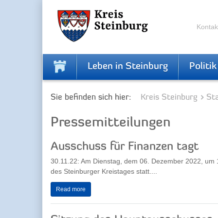
Zur
Zum
Navigation
Inhalt
springen
springen
Kontak
Leben in Steinburg
Politik
Sie befinden sich hier:
Kreis Steinburg
Sta
Pressemitteilungen
Ausschuss für Finanzen tagt
30.11.22: Am Dienstag, dem 06. Dezember 2022, um 16
des Steinburger Kreistages statt....
Read more