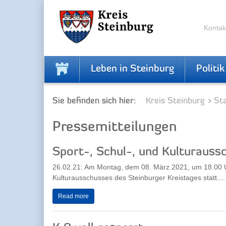
Zur
Zum
Navigation
Inhalt
springen
springen
Kontak
Leben in Steinburg
Politik
Sie befinden sich hier:
Kreis Steinburg
Sta
Pressemitteilungen
Sport-, Schul-, und Kulturauss
26.02.21: Am Montag, dem 08. März 2021, um 18.00 Uhr
Kulturausschusses des Steinburger Kreistages statt....
Read more