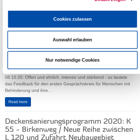
Behinderung und ihre Angehörigen
28.10.20: Erfahren, was funktioniert, wo und wie es Hilfe gibt - im
Cookies zulassen
Austausch gelingt das am Besten. Das Fazit des zweiten
Gesprächskreises für das...
Auswahl erlauben
Read more
Gesprächskreis für Menschen mit
Nur notwendige Cookies
Behinderung und ihre Angehörigen
08.10.20: Offen und ehrlich, intensiv und stärkend - so lautete
das Feedback für den ersten Gesprächskreis für Menschen mit
Behinderung und ihre...
Read more
Deckensanierungsprogramm 2020: K
55 - Birkenweg / Neue Reihe zwischen
L 120 und Zufahrt Neubaugebiet