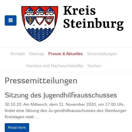
Zur
Zum
Navigation
Inhalt
springen
springen
Kontakt
Sitemap
Presse & Aktuelles
Veranstaltungen
Karriere und Nachwuchskräfte
Suchen
Pressemitteilungen
Sitzung des Jugendhilfeausschusses
30.10.20: Am Mittwoch, dem 11. November 2020, um 17.00 Uhr,
findet eine Sitzung des Ju-gendhilfeausschusses des Steinburger
Kreistages statt....
Read more