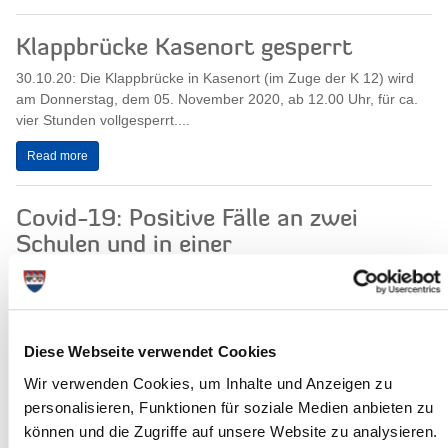
Klappbrücke Kasenort gesperrt
30.10.20: Die Klappbrücke in Kasenort (im Zuge der K 12) wird
am Donnerstag, dem 05. November 2020, ab 12.00 Uhr, für ca.
vier Stunden vollgesperrt....
Read more
Covid-19: Positive Fälle an zwei
Schulen und in einer
Kindertagseinrichtung im Kreis
Steinburg
29.10.20: Landrat Torsten Wendt teilt mit, dass bei drei Personen
an zwei unterschiedlichen Schulen und in einer
Diese Webseite verwendet Cookies
Kindertageseinrichtung eine Infektion...
Wir verwenden Cookies, um Inhalte und Anzeigen zu
personalisieren, Funktionen für soziale Medien anbieten zu
Read more
können und die Zugriffe auf unsere Website zu analysieren.