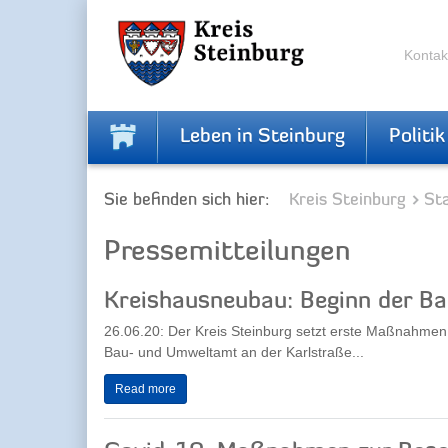
Zur
Zum
Navigation
Inhalt
springen
springen
Kontak
Leben in Steinburg
Politik
Sie befinden sich hier:
Kreis Steinburg
Sta
Pressemitteilungen
Kreishausneubau: Beginn der Ba
26.06.20: Der Kreis Steinburg setzt erste Maßnahmen
Bau- und Umweltamt an der Karlstraße...
Read more