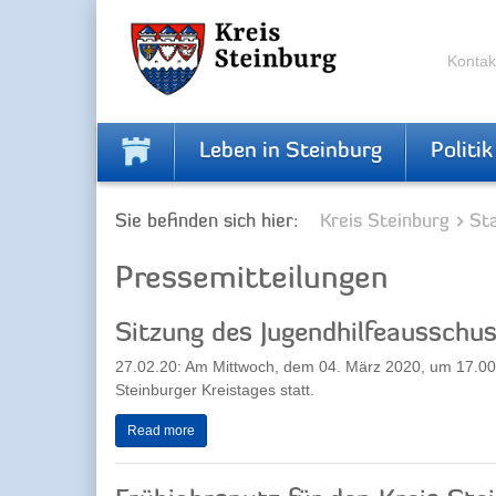
Zur
Zum
Navigation
Inhalt
springen
springen
Kontak
Leben in Steinburg
Politik
Sie befinden sich hier:
Kreis Steinburg
Sta
Pressemitteilungen
Sitzung des Jugendhilfeausschu
27.02.20: Am Mittwoch, dem 04. März 2020, um 17.00 
Steinburger Kreistages statt.
Read more