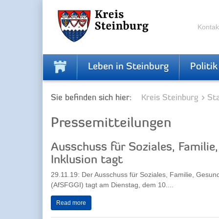
Zur
Zum
Navigation
Inhalt
springen
springen
Kontak
Leben in Steinburg
Politik
Sie befinden sich hier:
Kreis Steinburg
Sta
Pressemitteilungen
Ausschuss für Soziales, Familie
Inklusion tagt
29.11.19: Der Ausschuss für Soziales, Familie, Gesund
(AfSFGGI) tagt am Dienstag, dem 10....
Read more