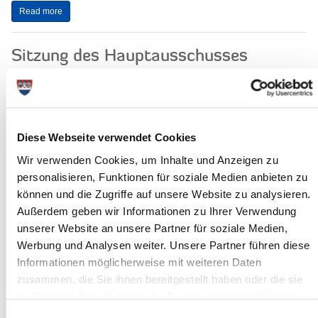
Read more
Sitzung des Hauptausschusses
24.05.2018: Am Mittwoch, den 30.05.2018, um 17.00 Uhr, tagt
der Hauptausschuss des Steinburger Kreistages.
Sitzungsort ist der Historische...
Diese Webseite verwendet Cookies
Read more
Wir verwenden Cookies, um Inhalte und Anzeigen zu
personalisieren, Funktionen für soziale Medien anbieten zu
Sitzung des Kreiswahlausschusses
können und die Zugriffe auf unsere Website zu analysieren.
09.05.18: Der Kreiswahlausschuss des Kreises Steinburg für die
Außerdem geben wir Informationen zu Ihrer Verwendung
Kreiswahl 2018 tagt am Donnerstag, dem 31. Mai 2018, um
unserer Website an unsere Partner für soziale Medien,
09.00 Uhr. Sitzungsort ist der...
Werbung und Analysen weiter. Unsere Partner führen diese
Informationen möglicherweise mit weiteren Daten
Read more
zusammen, die Sie ihnen bereitgestellt haben oder die sie
im Rahmen Ihrer Nutzung der Dienste gesammelt haben.
Sitzung des Ausschusses für Soziales,
Einwilligungsauswahl