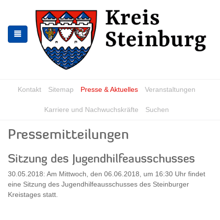
Zur
Zum
Navigation
Inhalt
springen
springen
Kontakt
Sitemap
Presse & Aktuelles
Veranstaltungen
Karriere und Nachwuchskräfte
Suchen
Pressemitteilungen
Sitzung des Jugendhilfeausschusses
30.05.2018: Am Mittwoch, den 06.06.2018, um 16:30 Uhr findet
eine Sitzung des Jugendhilfeausschusses des Steinburger
Kreistages statt.