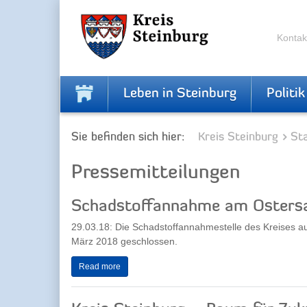
Zur
Zum
Navigation
Inhalt
springen
springen
Kontak
Leben in Steinburg
Politik
Sie befinden sich hier:
Kreis Steinburg
Sta
Pressemitteilungen
Schadstoffannahme am Osters
29.03.18: Die Schadstoffannahmestelle des Kreises auf
März 2018 geschlossen.
Read more