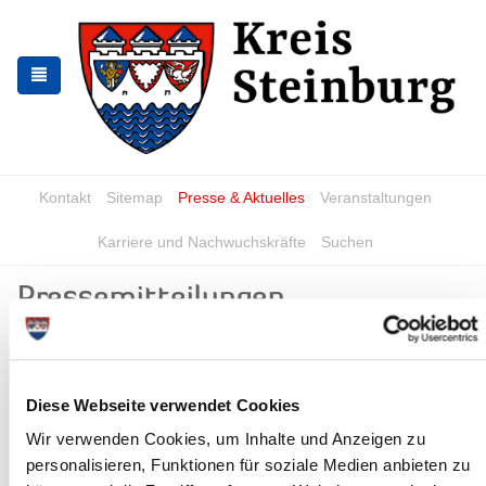
Zur
Zum
Navigation
Inhalt
springen
springen
Kontakt
Sitemap
Presse & Aktuelles
Veranstaltungen
Karriere und Nachwuchskräfte
Suchen
Pressemitteilungen
Schadstoffmobil im Kreis Steinburg
unterwegs
Diese Webseite verwendet Cookies
28.02.18: Auch in diesem Frühjahr läuft wieder eine besondere
Sammelaktion für Schadstoffe aus privaten Haushalten. Das
Wir verwenden Cookies, um Inhalte und Anzeigen zu
Schadstoffmobil steht in der...
personalisieren, Funktionen für soziale Medien anbieten zu