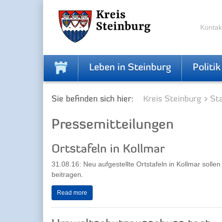
Zur
Zum
Navigation
Inhalt
springen
springen
Kontak
Leben in Steinburg
Politik
Sie befinden sich hier:
Kreis Steinburg
Sta
Pressemitteilungen
Ortstafeln in Kollmar
31.08.16: Neu aufgestellte Ortstafeln in Kollmar sollen
beitragen.
Read more