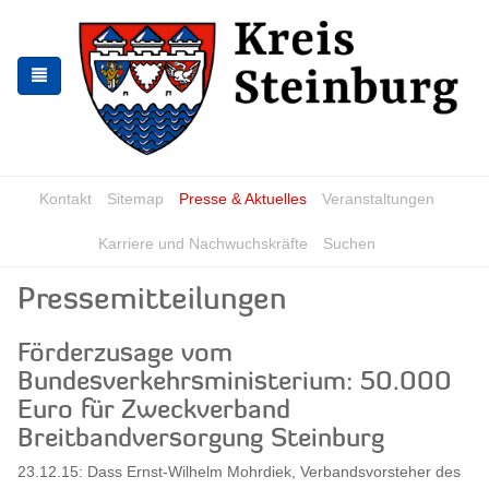
Zur
Zum
Navigation
Inhalt
springen
springen
Kontakt
Sitemap
Presse & Aktuelles
Veranstaltungen
Karriere und Nachwuchskräfte
Suchen
Pressemitteilungen
Förderzusage vom
Bundesverkehrsministerium: 50.000
Euro für Zweckverband
Breitbandversorgung Steinburg
23.12.15: Dass Ernst-Wilhelm Mohrdiek, Verbandsvorsteher des