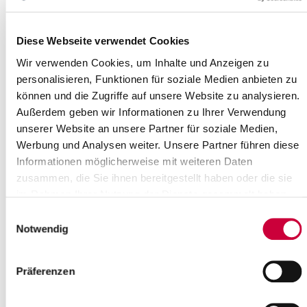
Read more
Diese Webseite verwendet Cookies
Weihnachts- und Neujahrsgrüße des
Wir verwenden Cookies, um Inhalte und Anzeigen zu
Kreises Steinburg
personalisieren, Funktionen für soziale Medien anbieten zu
18.12.15: Kreispräsident und Landrat wünschen allen
können und die Zugriffe auf unsere Website zu analysieren.
SteinburgerInnen ein gesegnetes Weihnachtsfest und ein gutes
Außerdem geben wir Informationen zu Ihrer Verwendung
neues Jahr.
unserer Website an unsere Partner für soziale Medien,
Werbung und Analysen weiter. Unsere Partner führen diese
Read more
Informationen möglicherweise mit weiteren Daten
zusammen, die Sie ihnen bereitgestellt haben oder die sie
Heiligabend und Silvester:
im Rahmen Ihrer Nutzung der Dienste gesammelt haben.
Wertstoffhöfe geschlossen
Einwilligungsauswahl
16.12.15: Die Wertstoffhöfe im Kreis Steinburg bleiben am 24.
Notwendig
und 31. Dezember 2015 sowie am 02. Januar 2016 geschlossen.
Read more
Präferenzen