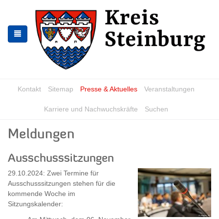
Zur
Zum
Navigation
Inhalt
springen
springen
Kontakt
Sitemap
Presse & Aktuelles
Veranstaltungen
Karriere und Nachwuchskräfte
Suchen
Meldungen
Ausschusssitzungen
29.10.2024: Zwei Termine für
Ausschusssitzungen stehen für die
kommende Woche im
Sitzungskalender: