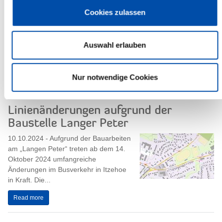
Kreismuseum
Cookies zulassen
16.10.2024 - Du malst gerne oder
möchtest es lernen? Dann ist der Mal-
Workshop "Auf den Spuren von Friedel
Auswahl erlauben
Anderson" für Kinder ab 7 Jahren am
26....
Nur notwendige Cookies
Read more
Linienänderungen aufgrund der
Baustelle Langer Peter
10.10.2024 - Aufgrund der Bauarbeiten
am „Langen Peter“ treten ab dem 14.
Oktober 2024 umfangreiche
Änderungen im Busverkehr in Itzehoe
in Kraft. Die...
Read more