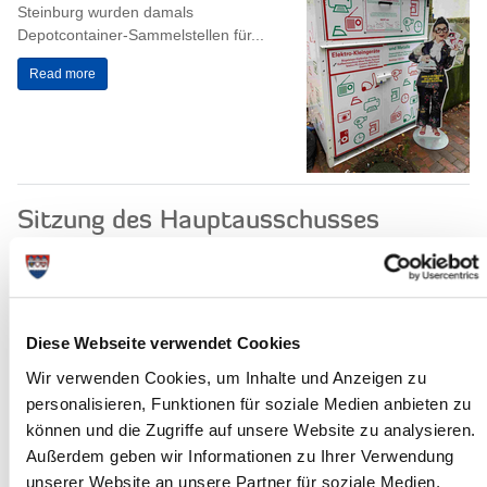
Steinburg wurden damals
Depotcontainer-Sammelstellen für...
Read more
Sitzung des Hauptausschusses
23.10.2024: Am Mittwoch, dem 30.
Oktober 2024, um 17:00 Uhr, tagt der
Hauptausschuss des Steinburger
Kreistages. Sitzungsort ist der
Diese Webseite verwendet Cookies
Kreistagssaal,...
Wir verwenden Cookies, um Inhalte und Anzeigen zu
Read more
personalisieren, Funktionen für soziale Medien anbieten zu
können und die Zugriffe auf unsere Website zu analysieren.
1,5 Meter für mehr Sicherheit: Wie ein
Außerdem geben wir Informationen zu Ihrer Verwendung
Fisch den richtigen Abstand zeigt
unserer Website an unsere Partner für soziale Medien,