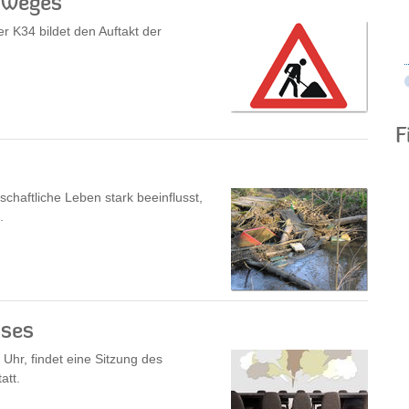
dweges
 K34 bildet den Auftakt der
F
haftliche Leben stark beeinflusst,
.
sses
hr, findet eine Sitzung des
att.