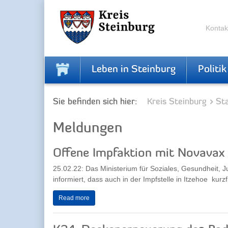
Zur
Zum
Navigation
Inhalt
springen
springen
Kontak
Leben in Steinburg
Politik
Sie befinden sich hier:
Kreis Steinburg
Sta
Meldungen
Offene Impfaktion mit Novavax
25.02.22: Das Ministerium für Soziales, Gesundheit, 
informiert, dass auch in der Impfstelle in Itzehoe kurzfri
Read more