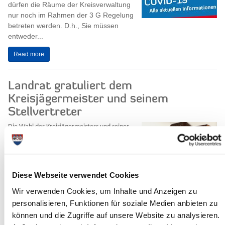
dürfen die Räume der Kreisverwaltung
nur noch im Rahmen der 3 G Regelung
betreten werden. D.h., Sie müssen
entweder...
Read more
Landrat gratuliert dem
Kreisjägermeister und seinem
Stellvertreter
Die Wahl des Kreisjägermeisters und seiner
Stellvertretung findet alle 5 Jahre statt.
Wahlberechtigt sind alle im Kreis Steinburg
gemeldeten...
Read more
Diese Webseite verwendet Cookies
Wir verwenden Cookies, um Inhalte und Anzeigen zu
personalisieren, Funktionen für soziale Medien anbieten zu
können und die Zugriffe auf unsere Website zu analysieren.