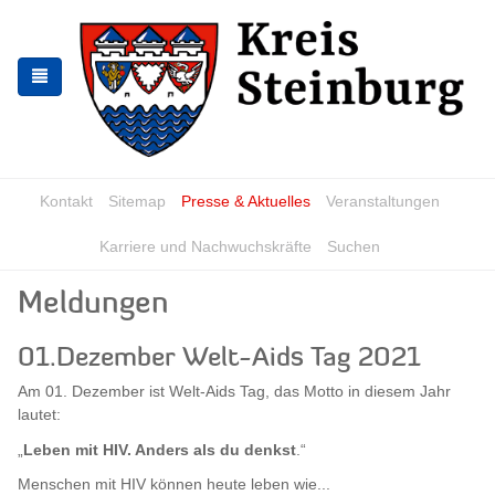
Zur
Zum
Navigation
Inhalt
springen
springen
Kontakt
Sitemap
Presse & Aktuelles
Veranstaltungen
Karriere und Nachwuchskräfte
Suchen
Meldungen
01.Dezember Welt-Aids Tag 2021
Am 01. Dezember ist Welt-Aids Tag, das Motto in diesem Jahr
lautet:
„
Leben mit HIV. Anders als du denkst
.“
Menschen mit HIV können heute leben wie...