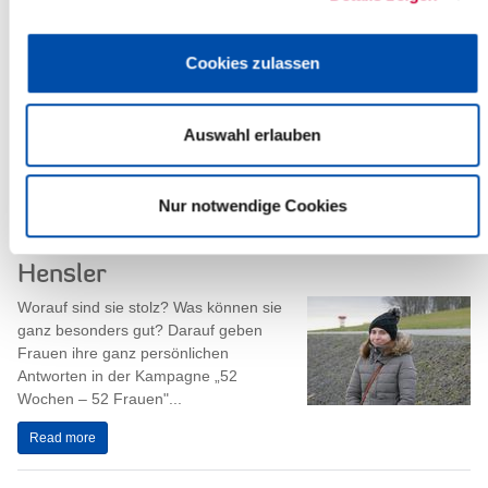
„Roadshow“ zum HVV-Beitritt
Cookies zulassen
Mit einem herzlichen „Moin Nachbar!“ begrüßt der Hamburger
Verkehrsverbund (hvv) den Kreis Steinburg.
Auswahl erlauben
Ab dem 22. November 2021 ist ein Team des hvv...
Read more
Nur notwendige Cookies
"52 Wochen – 52 Frauen": Irina
Hensler
Worauf sind sie stolz? Was können sie
ganz besonders gut? Darauf geben
Frauen ihre ganz persönlichen
Antworten in der Kampagne „52
Wochen – 52 Frauen"...
Read more