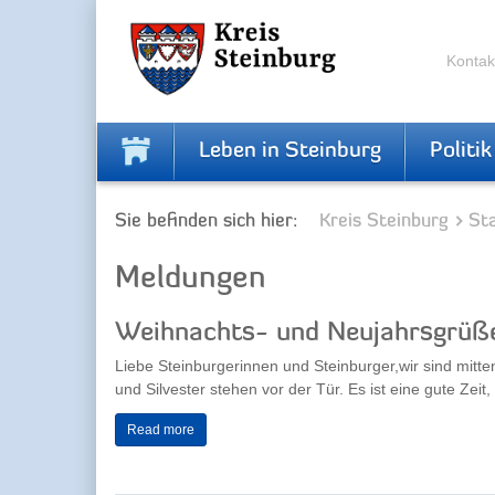
Zur
Zum
Navigation
Inhalt
springen
springen
Kontak
Leben in Steinburg
Politik
Sie befinden sich hier:
Kreis Steinburg
Sta
Meldungen
Weihnachts- und Neujahrsgrüße
Liebe Steinburgerinnen und Steinburger,wir sind mitte
und Silvester stehen vor der Tür. Es ist eine gute Zeit, 
Read more