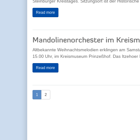
Steinburger Kreistages. Sitzungsort ist der Historische 
Read more
Mandolinenorchester im Kreis
Altbekannte Weihnachtsmelodien erklingen am Sams
15.00 Uhr, im Kreismuseum Prinzeßhof. Das Itzehoer 
Read more
1
2