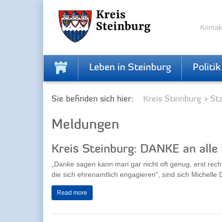
Zur
Zum
Navigation
Inhalt
springen
springen
Kontak
Leben in Steinburg
Politik
Sie befinden sich hier:
Kreis Steinburg
Sta
Meldungen
Kreis Steinburg: DANKE an alle
„Danke sagen kann man gar nicht oft genug, erst rec
die sich ehrenamtlich engagieren“, sind sich Michelle 
Read more