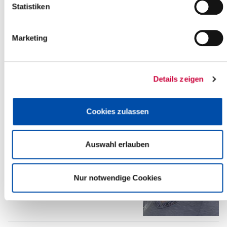
ab der...
Statistiken
Read more
Marketing
Details zeigen
Plattdeutscher Nachmittag im
Kreismuseum
Cookies zulassen
"Steerns an’n Heven – Wunnerbores to
Wiehnachten" so lautet der Titel des
plattdeutschen Nachmittags am 07.
Auswahl erlauben
Dezember 2017, 15.00 bis 17.00
Uhr, im...
Read more
Nur notwendige Cookies