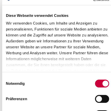
Dienstag, dem 12. Dezember 2017, um
17.30 Uhr....
Read more
Diese Webseite verwendet Cookies
Wir verwenden Cookies, um Inhalte und Anzeigen zu
personalisieren, Funktionen für soziale Medien anbieten zu
Ampel an Klappbrücke Heiligenstedten
können und die Zugriffe auf unsere Website zu analysieren.
Die Untersuchungen an der
Außerdem geben wir Informationen zu Ihrer Verwendung
Klappbrücke Heiligenstedten werden
unserer Website an unsere Partner für soziale Medien,
am 28. November 2017 fortgesetzt.
Werbung und Analysen weiter. Unsere Partner führen diese
Es ist nicht nötig, die Brücke dafür zu
sperren. Der...
Informationen möglicherweise mit weiteren Daten
zusammen, die Sie ihnen bereitgestellt haben oder die sie
Read more
im Rahmen Ihrer Nutzung der Dienste gesammelt haben.
Einwilligungsauswahl
Videowettbewerb Kreis Steinburg
Notwendig
"FILM AB" zum 3. Videowettbewerb
Kreis Steinburg! Rund um das Thema
Präferenzen
Gesundheit soll es in den Kurzfilmen
gehen, die Schülerinnen und Schüler