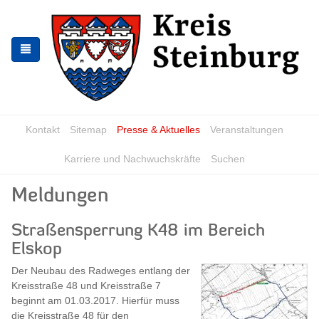
Zur
Zum
Navigation
Inhalt
springen
springen
Kontakt
Sitemap
Presse & Aktuelles
Veranstaltungen
Karriere und Nachwuchskräfte
Suchen
Meldungen
Straßensperrung K48 im Bereich
Elskop
Der Neubau des Radweges entlang der
Kreisstraße 48 und Kreisstraße 7
beginnt am 01.03.2017. Hierfür muss
die Kreisstraße 48 für den