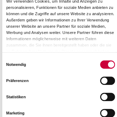
Wir verwenden Cookies, um Inhalte und Anzeigen zu
personalisieren, Funktionen für soziale Medien anbieten zu
„Medizin – Gestern und Heute“ im
können und die Zugriffe auf unsere Website zu analysieren.
Kreismuseum
Außerdem geben wir Informationen zu Ihrer Verwendung
unserer Website an unsere Partner für soziale Medien,
„Medizin – Gestern und Heute“ lautet
Werbung und Analysen weiter. Unsere Partner führen diese
der Titel der Ausstellung im
Informationen möglicherweise mit weiteren Daten
Kreismuseum Prinzeßhof, die am 29.
Januar 2017 eröffnet wird.
zusammen, die Sie ihnen bereitgestellt haben oder die sie
im Rahmen Ihrer Nutzung der Dienste gesammelt haben.
Die Ausstellung...
Einwilligungsauswahl
Read more
Notwendig
Präferenzen
Projekt Rückenwind: Unternehmen für
Statistiken
Praktikumsplätze gesucht!
Andrea Richter sammelt Betriebe aller
Art und zwar solche, die
Marketing