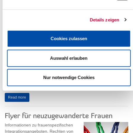
Praktikumsplätze anbieten. Ein
ungewöhnliches Hobby, meinen Sie?
Nein, Andrea Richter...
Details zeigen
Read more
Cookies zulassen
Auswahl erlauben
Geflügelpest bei Wildvogel in Wacken
In der Gemeinde Wacken ist am 21.02.2017 die Geflügelpest bei
Nur notwendige Cookies
einem verendeten Wildvogel amtlich festgestellt worden. Zur
Eindämmung der Tierseuche...
Read more
Flyer für neuzugewanderte Frauen
Informationen zu frauenspezifischen
Integrationsangeboten, Rechten von